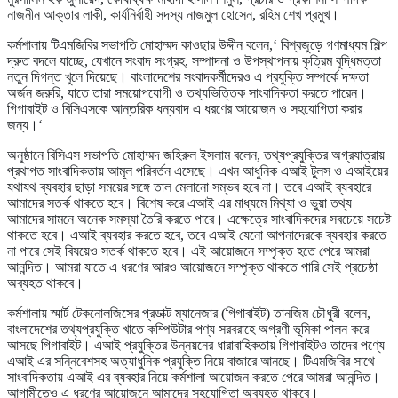
নাজনীন আক্তার লাকী, কার্যনির্বাহী সদস্য নাজমুল হোসেন, রহিম শেখ প্রমুখ।
কর্মশালায় টিএমজিবির সভাপতি মোহাম্মদ কাওছার উদ্দীন বলেন,‘ বিশ্বজুড়ে গণমাধ্যম শিল্প
দ্রুত বদলে যাচ্ছে, যেখানে সংবাদ সংগ্রহ, সম্পাদনা ও উপস্থাপনায় কৃত্রিম বুদ্ধিমত্তা
নতুন দিগন্ত খুলে দিয়েছে। বাংলাদেশের সংবাদকর্মীদেরও এ প্রযুক্তি সম্পর্কে দক্ষতা
অর্জন জরুরি, যাতে তারা সময়োপযোগী ও তথ্যভিত্তিক সাংবাদিকতা করতে পারেন।
গিগাবাইট ও বিসিএসকে আন্তরিক ধন্যবাদ এ ধরণের আয়োজন ও সহযোগিতা করার
জন্য।‘
অনুষ্ঠানে বিসিএস সভাপতি মোহাম্মদ জহিরুল ইসলাম বলেন, তথ্যপ্রযুক্তির অগ্রযাত্রায়
প্রথাগত সাংবাদিকতায় আমূল পরিবর্তন এসেছে। এখন আধুনিক এআই টুলস ও এআইয়ের
যথাযথ ব্যবহার ছাড়া সময়ের সঙ্গে তাল মেলানো সম্ভব হবে না। তবে এআই ব্যবহারে
আমাদের সতর্ক থাকতে হবে। বিশেষ করে এআই এর মাধ্যমে মিথ্যা ও ভুয়া তথ্য
আমাদের সামনে অনেক সমস্যা তৈরি করতে পারে। এক্ষেত্রে সাংবাদিকদের সবচেয়ে সচেষ্ট
থাকতে হবে। এআই ব্যবহার করতে হবে, তবে এআই যেনো আপনাদেরকে ব্যবহার করতে
না পারে সেই বিষয়েও সতর্ক থাকতে হবে। এই আয়োজনে সম্পৃক্ত হতে পেরে আমরা
আনন্দিত। আমরা যাতে এ ধরণের আরও আয়োজনে সম্পৃক্ত থাকতে পারি সেই প্রচেষ্ঠা
অব্যহত থাকবে।
কর্মশালায় স্মার্ট টেকনোলজিসের প্রডাক্ট ম্যানেজার (গিগাবাইট) তানজিম চৌধুরী বলেন,
বাংলাদেশের তথ্যপ্রযুক্তি খাতে কম্পিউটার পণ্য সরবরাহে অগ্রণী ভূমিকা পালন করে
আসছে গিগাবাইট। এআই প্রযুক্তির উন্নয়নের ধারাবাহিকতায় গিগাবাইটও তাদের পণ্যে
এআই এর সন্নিবেশসহ অত্যাধুনিক প্রযুক্তি নিয়ে বাজারে আনছে। টিএমজিবির সাথে
সাংবাদিকতায় এআই এর ব্যবহার নিয়ে কর্মশালা আয়োজন করতে পেরে আমরা আনন্দিত।
আগামীতেও এ ধরণের আয়োজনে আমাদের সহযোগিতা অব্যহত থাকবে।