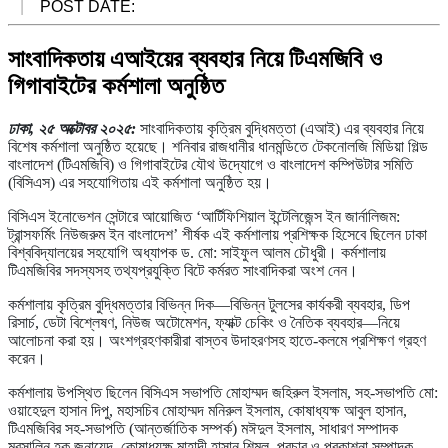
POST DATE:
সাংবাদিকতায় এআইয়ের ব্যবহার নিয়ে টিএমজিবি ও
গিগাবাইটের কর্মশালা অনুষ্ঠিত
ঢাকা, ২৫ অক্টোবর ২০২৫:
সাংবাদিকতায় কৃত্রিম বুদ্ধিমত্তা (এআই) এর ব্যবহার নিয়ে
বিশেষ কর্মশালা অনুষ্ঠিত হয়েছে। শনিবার রাজধানীর ধানমন্ডিতে টেকনোলজি মিডিয়া গিল্ড
বাংলাদেশ (টিএমজিবি) ও গিগাবাইটের যৌথ উদ্যোগে ও বাংলাদেশ কম্পিউটার সমিতি
(বিসিএস) এর সহযোগিতায় এই কর্মশালা অনুষ্ঠিত হয়।
বিসিএস ইনোভেশন সেন্টারে আয়োজিত ‘আর্টিফিশিয়াল ইন্টেলিজেন্স ইন জার্নালিজম:
ট্রান্সফর্মিং নিউজরুম ইন বাংলাদেশ’ শীর্ষক এই কর্মশালায় প্রশিক্ষক হিসেবে ছিলেন ঢাকা
বিশ্ববিদ্যালয়ের সহযোগি অধ্যাপক ড. মো: সাইফুল আলম চৌধুরী। কর্মশালায়
টিএমজিবির সদস্যসহ তথ্যপ্রযুক্তি বিটে কর্মরত সাংবাদিকরা অংশ নেন।
কর্মশালায় কৃত্রিম বুদ্ধিমত্তার বিভিন্ন দিক—বিভিন্ন টুলসের কার্যকরী ব্যবহার, ডিপ
রিসার্চ, ডেটা বিশ্লেষণ, নিউজ অটোমেশন, ফ্যাক্ট চেকিং ও নৈতিক ব্যবহার—নিয়ে
আলোচনা করা হয়। অংশগ্রহণকারীরা বাস্তব উদাহরণসহ হাতে-কলমে প্রশিক্ষণ গ্রহণ
করেন।
কর্মশালায় উপস্থিত ছিলেন বিসিএস সভাপতি মোহাম্মদ জহিরুল ইসলাম, সহ-সভাপতি মো:
ওয়াহেদুল হাসান দিপু, মহাসচিব মোহাম্মদ মনিরুল ইসলাম, কোষাধ্যক্ষ আবুল হাসান,
টিএমজিবির সহ-সভাপতি (আন্তর্জাতিক সম্পর্ক) মঈদুল ইসলাম, সাধারণ সম্পাদক
মুরসালিন হক জুনায়েদ, কোষাধ্যক্ষ মাহাদী হাসান শিমুল, প্রচার ও প্রকাশনা সম্পাদক