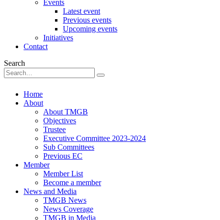
Events
Latest event
Previous events
Upcoming events
Initiatives
Contact
Search
Home
About
About TMGB
Objectives
Trustee
Executive Committee 2023-2024
Sub Committees
Previous EC
Member
Member List
Become a member
News and Media
TMGB News
News Coverage
TMGB in Media