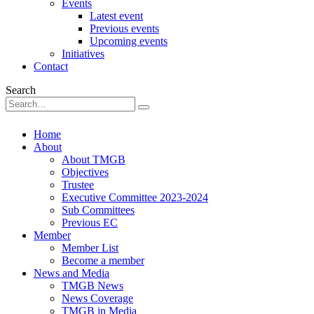
Events
Latest event
Previous events
Upcoming events
Initiatives
Contact
Search
Home
About
About TMGB
Objectives
Trustee
Executive Committee 2023-2024
Sub Committees
Previous EC
Member
Member List
Become a member
News and Media
TMGB News
News Coverage
TMGB in Media