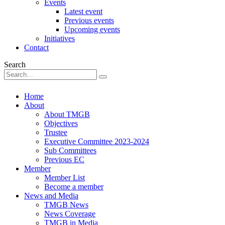
Events
Latest event
Previous events
Upcoming events
Initiatives
Contact
Search
Home
About
About TMGB
Objectives
Trustee
Executive Committee 2023-2024
Sub Committees
Previous EC
Member
Member List
Become a member
News and Media
TMGB News
News Coverage
TMGB in Media