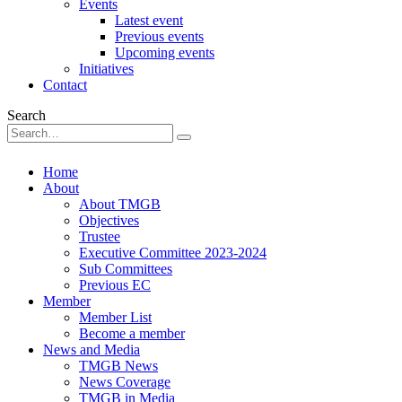
Events
Latest event
Previous events
Upcoming events
Initiatives
Contact
Search
Home
About
About TMGB
Objectives
Trustee
Executive Committee 2023-2024
Sub Committees
Previous EC
Member
Member List
Become a member
News and Media
TMGB News
News Coverage
TMGB in Media