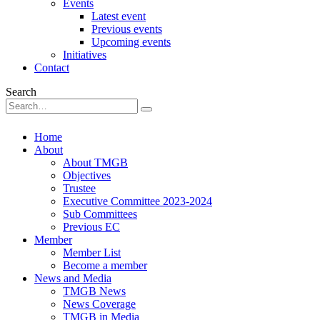
Events
Latest event
Previous events
Upcoming events
Initiatives
Contact
Search
Home
About
About TMGB
Objectives
Trustee
Executive Committee 2023-2024
Sub Committees
Previous EC
Member
Member List
Become a member
News and Media
TMGB News
News Coverage
TMGB in Media