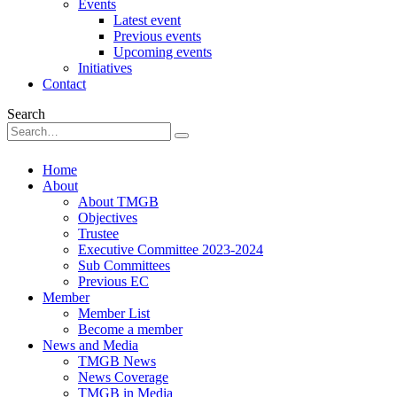
Events
Latest event
Previous events
Upcoming events
Initiatives
Contact
Search
Home
About
About TMGB
Objectives
Trustee
Executive Committee 2023-2024
Sub Committees
Previous EC
Member
Member List
Become a member
News and Media
TMGB News
News Coverage
TMGB in Media