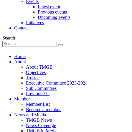
Events
Latest event
Previous events
Upcoming events
Initiatives
Contact
Search
Home
About
About TMGB
Objectives
Trustee
Executive Committee 2023-2024
Sub Committees
Previous EC
Member
Member List
Become a member
News and Media
TMGB News
News Coverage
TMGB in Media