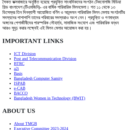
সৈকত কক্সবাজারে অনুষ্ঠিত হয়েছে প্রযুক্তি সাংবাদিকদের সংগঠন টেকনোলজি মিডিয়া
গিল্ড বাংলাদেশ (টিএমজিবি)- এর বার্ষিক পারিবারিক মিলনমেলা। গত ১১ থেকে ১৩
ডিসেম্বর তিন দিনব্যাপী আয়োজিত বর্ণিল ও আনন্দঘন পারিবারিক মিলন মেলায় সংগঠনটির
সদস্যদের পাশাপাশি তাদের পরিবারের সদস্যরাও অংশ নেন। প্রযুক্তি ও গণমাধ্যম
অঙ্গনের পেশাজীবীদের পারস্পরিক সৌহার্দ্য, সামাজিক সংযোগ এবং পারিবারিক বন্ধন
আরও সুদৃঢ় করার লক্ষ্যেই এই মিলন মেলার আয়োজন করা হয়।
IMPORTANT LINKS
ICT Division
Post and Telecommunication Division
BTRC
a2i
Basis
Bangladesh Computer Samity
ISPAB
e-CAB
BACCO
Bangladesh Women in Technology (BWIT)
ABOUT US
About TMGB
Executive Committee 2023-2024